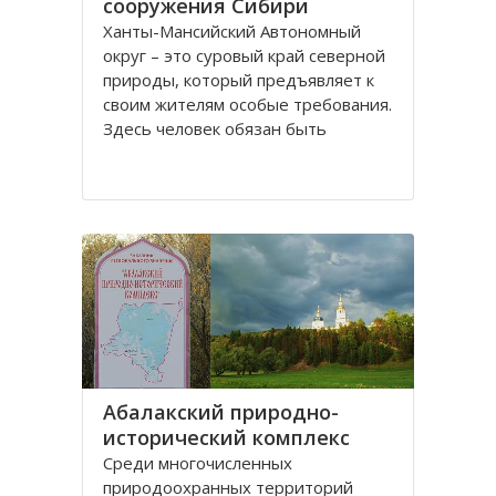
сооружения Сибири
Ханты-Мансийский Автономный
округ – это суровый край северной
природы, который предъявляет к
своим жителям особые требования.
Здесь человек обязан быть
физически здоров и вынослив,
иначе просто ему не выжить.
Поэтому в этом регионе всегда
уделялось огромное внимание
физической культуре и спорту
Абалакский природно-
исторический комплекс
Среди многочисленных
природоохранных территорий