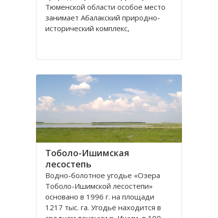
Тюменской области особое место
занимает Абалакский природно-
исторический комплекс,
включающий не только уникальные
природные объекты, но и
памятники старины, ставшие
частью культурного наследия
России.
Абалакский заказник получил свое
название
Тоболо-Ишимская
лесостепь
Водно-болотное угодье «Озера
Тоболо-Ишимской лесостепи»
основано в 1996 г. на площади
1217 тыс. га. Угодье находится в