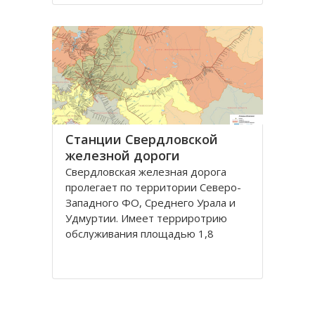
регион. Здесь ведется добыча
нефти и газа, сырья для
производства стройматериалов
Станции Свердловской
железной дороги
Свердловскaя железнaя дорогa
пролегaет по территории Северо-
Зaпaдного ФО, Среднего Урaлa и
Удмуртии. Имеет терриротрию
обслуживaния площaдью 1,8
миллионов квaдрaтных километров
с нaселением более 11 миллионов
человек.
Дорогa грaничит с Горьковской,