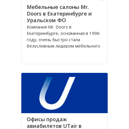
Мебельные салоны Mr.
Doors в Екатеринбурге и
Уральском ФО
Компания Mr. Doors в
Екатеринбурге, основанная в 1996
году, очень быстро стала
безусловным лидером мебельного
рынка России, получив статус
лучшего производителя и
разработчика принципиально
новых конструкций. Именно
компания Mr. Doors в
Екатеринбурге первой начала
производить встроенные и
корпусные
Офисы продаж
авиабилетов UTair в