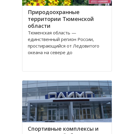
Природоохранные
территории Тюменской
области
Тюменская область —
единственный регион России,
простирающийся от Ледовитого
океана на севере до
государственной границы на юге.
Это один из самых богатых
природными ресурсами регион.
Здесь ведется добыча нефти и
газа, сырья для производства
стройматериалов, драгоценных
камней и много другого. Одно
Спортивные комплексы и