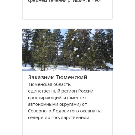
среднем течении р. Ишим, в 190-
250 км от г. Тюмени. Подобных
природоохранных территорий
международного ранга в России 35.
Такие экологические системы дают
возможность в полной
Заказник Тюменский
Тюменская область —
единственный регион России,
простирающийся (вместе с
автономными округами) от
Северного Ледовитого океана на
севере до государственной
границы на юге. Это один из самых
богатых природными ресурсами