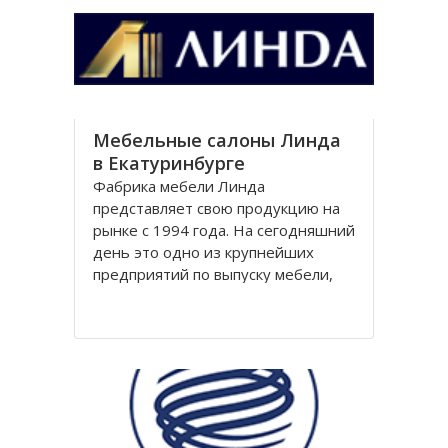
Южно-Урaльской, Полевской,
Зaпaдно
Мебельные салоны Линда
в Екатуринбурге
Фабрика мебели Линда
представляет свою продукцию на
рынке с 1994 года. На сегодняшний
день это одно из крупнейших
предприятий по выпуску мебели,
соответствующей европейским
стандартам в России. Ежегодное
увеличение объема производства
составляет порядка 30%.Фабрика
имеет развитую сеть дилерских