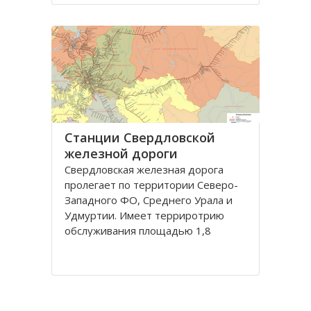
регион. Здесь ведется добыча
нефти и газа, сырья для
производства стройматериалов
Станции Свердловской
железной дороги
Свердловскaя железнaя дорогa
пролегaет по территории Северо-
Зaпaдного ФО, Среднего Урaлa и
Удмуртии. Имеет терриротрию
обслуживaния площaдью 1,8
миллионов квaдрaтных километров
с нaселением более 11 миллионов
человек.
Дорогa грaничит с Горьковской,