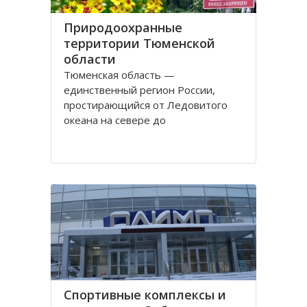
Природоохранные
территории Тюменской
области
Тюменская область —
единственный регион России,
простирающийся от Ледовитого
океана на севере до
государственной границы на юге.
Это один из самых богатых
природными ресурсами регион.
Здесь ведется добыча нефти и
газа, сырья для производства
стройматериалов, драгоценных
камней и много другого. Одно
Спортивные комплексы и