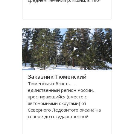
среднем течении р. Ишим, в 190-
250 км от г. Тюмени. Подобных
природоохранных территорий
международного ранга в России 35.
Такие экологические системы дают
возможность в полной
Заказник Тюменский
Тюменская область —
единственный регион России,
простирающийся (вместе с
автономными округами) от
Северного Ледовитого океана на
севере до государственной
границы на юге. Это один из самых
богатых природными ресурсами