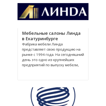
Южно-Урaльской, Полевской,
Зaпaдно
Мебельные салоны Линда
в Екатуринбурге
Фабрика мебели Линда
представляет свою продукцию на
рынке с 1994 года. На сегодняшний
день это одно из крупнейших
предприятий по выпуску мебели,
соответствующей европейским
стандартам в России. Ежегодное
увеличение объема производства
составляет порядка 30%.Фабрика
имеет развитую сеть дилерских