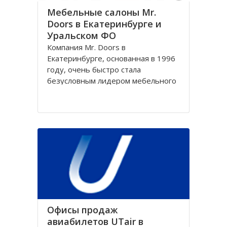
Мебельные салоны Mr.
Doors в Екатеринбурге и
Уральском ФО
Компания Mr. Doors в
Екатеринбурге, основанная в 1996
году, очень быстро стала
безусловным лидером мебельного
рынка России, получив статус
лучшего производителя и
разработчика принципиально
новых конструкций. Именно
компания Mr. Doors в
Екатеринбурге первой начала
производить встроенные и
корпусные
Офисы продаж
авиабилетов UTair в