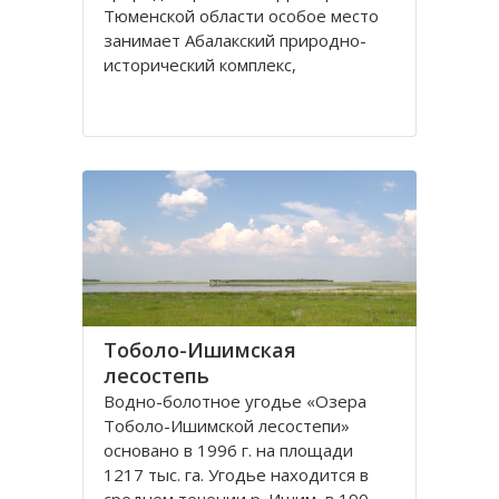
Тюменской области особое место
занимает Абалакский природно-
исторический комплекс,
включающий не только уникальные
природные объекты, но и
памятники старины, ставшие
частью культурного наследия
России.
Абалакский заказник получил свое
название
Тоболо-Ишимская
лесостепь
Водно-болотное угодье «Озера
Тоболо-Ишимской лесостепи»
основано в 1996 г. на площади
1217 тыс. га. Угодье находится в