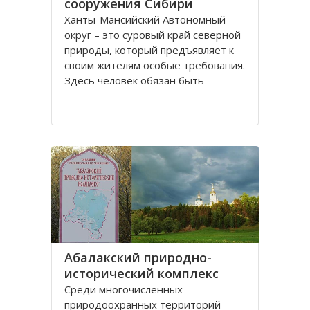
сооружения Сибири
Ханты-Мансийский Автономный
округ – это суровый край северной
природы, который предъявляет к
своим жителям особые требования.
Здесь человек обязан быть
физически здоров и вынослив,
иначе просто ему не выжить.
Поэтому в этом регионе всегда
уделялось огромное внимание
физической культуре и спорту
Абалакский природно-
исторический комплекс
Среди многочисленных
природоохранных территорий