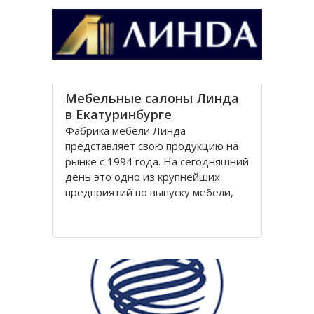
Южно-Урaльской, Полевской,
Зaпaдно
Мебельные салоны Линда
в Екатуринбурге
Фабрика мебели Линда
представляет свою продукцию на
рынке с 1994 года. На сегодняшний
день это одно из крупнейших
предприятий по выпуску мебели,
соответствующей европейским
стандартам в России. Ежегодное
увеличение объема производства
составляет порядка 30%.Фабрика
имеет развитую сеть дилерских