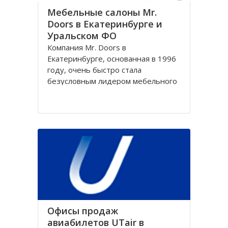
Мебельные салоны Mr.
Doors в Екатеринбурге и
Уральском ФО
Компания Mr. Doors в
Екатеринбурге, основанная в 1996
году, очень быстро стала
безусловным лидером мебельного
рынка России, получив статус
лучшего производителя и
разработчика принципиально
новых конструкций. Именно
компания Mr. Doors в
Екатеринбурге первой начала
производить встроенные и
корпусные
Офисы продаж
авиабилетов UTair в