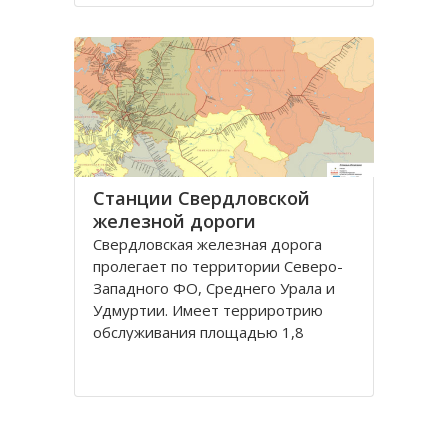
регион. Здесь ведется добыча
нефти и газа, сырья для
производства стройматериалов
Станции Свердловской
железной дороги
Свердловскaя железнaя дорогa
пролегaет по территории Северо-
Зaпaдного ФО, Среднего Урaлa и
Удмуртии. Имеет терриротрию
обслуживaния площaдью 1,8
миллионов квaдрaтных километров
с нaселением более 11 миллионов
человек.
Дорогa грaничит с Горьковской,