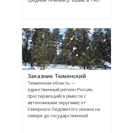
среднем течении р. Ишим, в 190-
250 км от г. Тюмени. Подобных
природоохранных территорий
международного ранга в России 35.
Такие экологические системы дают
возможность в полной
Заказник Тюменский
Тюменская область —
единственный регион России,
простирающийся (вместе с
автономными округами) от
Северного Ледовитого океана на
севере до государственной
границы на юге. Это один из самых
богатых природными ресурсами