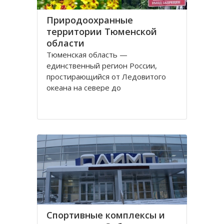
Природоохранные
территории Тюменской
области
Тюменская область —
единственный регион России,
простирающийся от Ледовитого
океана на севере до
государственной границы на юге.
Это один из самых богатых
природными ресурсами регион.
Здесь ведется добыча нефти и
газа, сырья для производства
стройматериалов, драгоценных
камней и много другого. Одно
Спортивные комплексы и