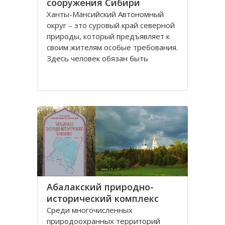
сооружения Сибири
Ханты-Мансийский Автономный
округ – это суровый край северной
природы, который предъявляет к
своим жителям особые требования.
Здесь человек обязан быть
физически здоров и вынослив,
иначе просто ему не выжить.
Поэтому в этом регионе всегда
уделялось огромное внимание
физической культуре и спорту
Абалакский природно-
исторический комплекс
Среди многочисленных
природоохранных территорий