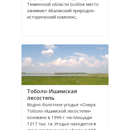
Тюменской области особое место
занимает Абалакский природно-
исторический комплекс,
включающий не только уникальные
природные объекты, но и
памятники старины, ставшие
частью культурного наследия
России.
Абалакский заказник получил свое
название
Тоболо-Ишимская
лесостепь
Водно-болотное угодье «Озера
Тоболо-Ишимской лесостепи»
основано в 1996 г. на площади
1217 тыс. га. Угодье находится в