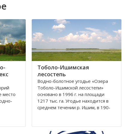
ое
о-
Тоболо-Ишимская
екс
лесостепь
Водно-болотное угодье «Озера
орий
Тоболо-Ишимской лесостепи»
е место
основано в 1996 г. на площади
родно-
1217 тыс. га. Угодье находится в
среднем течении р. Ишим, в 190-
икальные
250 км от г. Тюмени. Подобных
природоохранных территорий
ие
международного ранга в России 35.
дия
Такие экологические системы дают