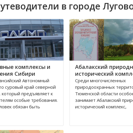
утеводители в городе Лугов
вные комплексы и
Абалакский природн
ения Сибири
исторический компл
ансийский Автономный
Среди многочисленных
это суровый край северной
природоохранных террит
 который предъявляет к
Тюменской области особо
телям особые требования.
занимает Абалакский при
ловек обязан быть
исторический комплекс,
и здоров и вынослив,
включающий не только ун
осто ему не выжить.
природные объекты, но и
в этом регионе всегда
памятники старины, ставш
ь огромное внимание
частью культурного насле