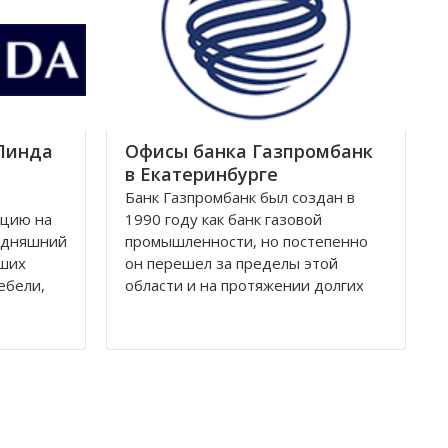
возможность в полной
ил свое
Линда
Офисы банка Газпромбанк
в Екатеринбурге
Банк Газпромбанк был создан в
кцию на
1990 году как банк газовой
годняшний
промышленности, но постепенно
йших
он перешел за пределы этой
ебели,
области и на протяжении долгих
йским
лет является крупнейшим
годное
финансовым партнером десятков
водства
тысяч предприятий практически во
Фабрика
всех ключевых отраслях российской
ерских
экономики: нефтяной, газовой