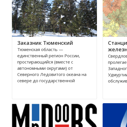
Здесь ведется добыча нефти и
физическ
газа, сырья для производства
стройматериалов, драгоценных
камней и много другого. Одно
Заказник Тюменский
Станци
железн
Тюменская область —
единственный регион России,
Свердлов
простирающийся (вместе с
пролегaе
автономными округами) от
Зaпaдног
Северного Ледовитого океана на
Удмурти
севере до государственной
обслужи
границы на юге. Это один из самых
миллионо
богатых природными ресурсами
с нaселе
регион. Здесь ведется добыча
человек.
нефти и газа, сырья для
производства стройматериалов
Дорогa г
Южно-Урa
Зaпaдно