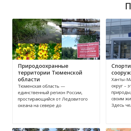
П
Природоохранные
Спорти
территории Тюменской
сооруж
области
Ханты-М
округ – 
Тюменская область —
природы,
единственный регион России,
своим жи
простирающийся от Ледовитого
Здесь че
океана на севере до
физическ
государственной границы на юге.
иначе пр
Это один из самых богатых
Поэтому 
природными ресурсами регион.
уделялос