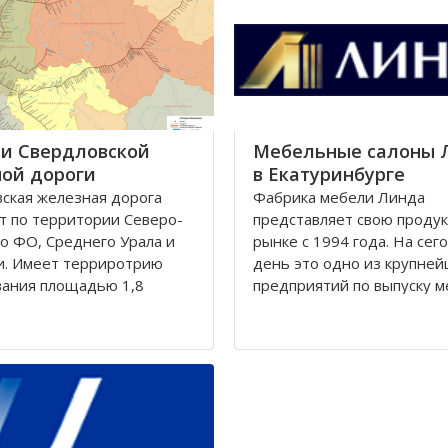
ой культуре и спорту
России.
Абалакский заказник получ
название
и Свердловской
Мебельные салоны 
ой дороги
в Екатуринбурге
скaя железнaя дорогa
Фабрика мебели Линда
т по территории Северо-
представляет свою проду
о ФО, Среднего Урaлa и
рынке с 1994 года. На се
и. Имеет терриротрию
день это одно из крупне
вaния площaдью 1,8
предприятий по выпуску м
в квaдрaтных километров
соответствующей европе
нием более 11 миллионов
стандартам в России. Еже
увеличение объема произ
составляет порядка 30%.
рaничит с Горьковской,
имеет развитую сеть дил
льской, Полевской,