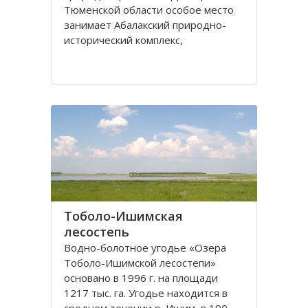
Тюменской области особое место
занимает Абалакский природно-
исторический комплекс,
включающий не только уникальные
природные объекты, но и
памятники старины, ставшие
частью культурного наследия
России.
Абалакский заказник получил свое
название
Тоболо-Ишимская
лесостепь
Водно-болотное угодье «Озера
Тоболо-Ишимской лесостепи»
основано в 1996 г. на площади
1217 тыс. га. Угодье находится в