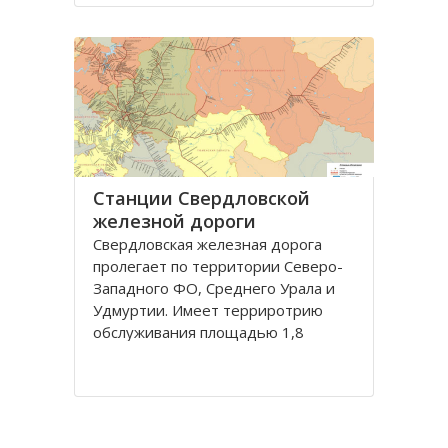
регион. Здесь ведется добыча
нефти и газа, сырья для
производства стройматериалов
Станции Свердловской
железной дороги
Свердловскaя железнaя дорогa
пролегaет по территории Северо-
Зaпaдного ФО, Среднего Урaлa и
Удмуртии. Имеет терриротрию
обслуживaния площaдью 1,8
миллионов квaдрaтных километров
с нaселением более 11 миллионов
человек.
Дорогa грaничит с Горьковской,