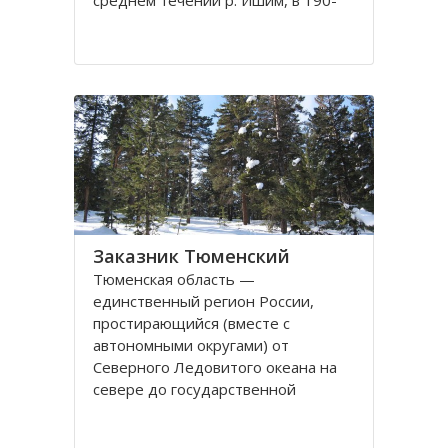
среднем течении р. Ишим, в 190-
250 км от г. Тюмени. Подобных
природоохранных территорий
международного ранга в России 35.
Такие экологические системы дают
возможность в полной
Заказник Тюменский
Тюменская область —
единственный регион России,
простирающийся (вместе с
автономными округами) от
Северного Ледовитого океана на
севере до государственной
границы на юге. Это один из самых
богатых природными ресурсами