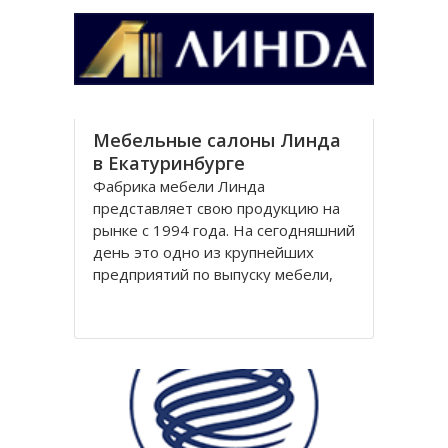
Южно-Урaльской, Полевской,
Зaпaдно
Мебельные салоны Линда
в Екатуринбурге
Фабрика мебели Линда
представляет свою продукцию на
рынке с 1994 года. На сегодняшний
день это одно из крупнейших
предприятий по выпуску мебели,
соответствующей европейским
стандартам в России. Ежегодное
увеличение объема производства
составляет порядка 30%.Фабрика
имеет развитую сеть дилерских