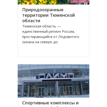
Природоохранные
территории Тюменской
области
Тюменская область —
единственный регион России,
простирающийся от Ледовитого
океана на севере до
государственной границы на юге.
Это один из самых богатых
природными ресурсами регион.
Здесь ведется добыча нефти и
газа, сырья для производства
стройматериалов, драгоценных
камней и много другого. Одно
Спортивные комплексы и