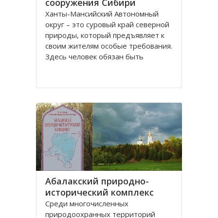
сооружения Сибири
Ханты-Мансийский Автономный
округ – это суровый край северной
природы, который предъявляет к
своим жителям особые требования.
Здесь человек обязан быть
физически здоров и вынослив,
иначе просто ему не выжить.
Поэтому в этом регионе всегда
уделялось огромное внимание
физической культуре и спорту
Абалакский природно-
исторический комплекс
Среди многочисленных
природоохранных территорий