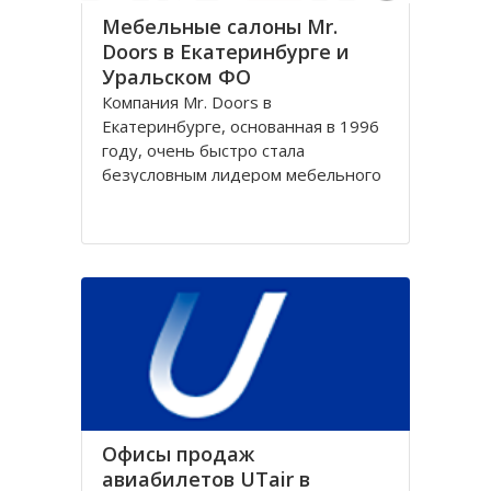
Мебельные салоны Mr.
Doors в Екатеринбурге и
Уральском ФО
Компания Mr. Doors в
Екатеринбурге, основанная в 1996
году, очень быстро стала
безусловным лидером мебельного
рынка России, получив статус
лучшего производителя и
разработчика принципиально
новых конструкций. Именно
компания Mr. Doors в
Екатеринбурге первой начала
производить встроенные и
корпусные
Офисы продаж
авиабилетов UTair в