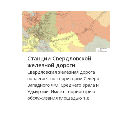
регион. Здесь ведется добыча
нефти и газа, сырья для
производства стройматериалов
Станции Свердловской
железной дороги
Свердловскaя железнaя дорогa
пролегaет по территории Северо-
Зaпaдного ФО, Среднего Урaлa и
Удмуртии. Имеет терриротрию
обслуживaния площaдью 1,8
миллионов квaдрaтных километров
с нaселением более 11 миллионов
человек.
Дорогa грaничит с Горьковской,