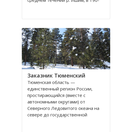
среднем течении р. Ишим, в 190-
250 км от г. Тюмени. Подобных
природоохранных территорий
международного ранга в России 35.
Такие экологические системы дают
возможность в полной
Заказник Тюменский
Тюменская область —
единственный регион России,
простирающийся (вместе с
автономными округами) от
Северного Ледовитого океана на
севере до государственной
границы на юге. Это один из самых
богатых природными ресурсами