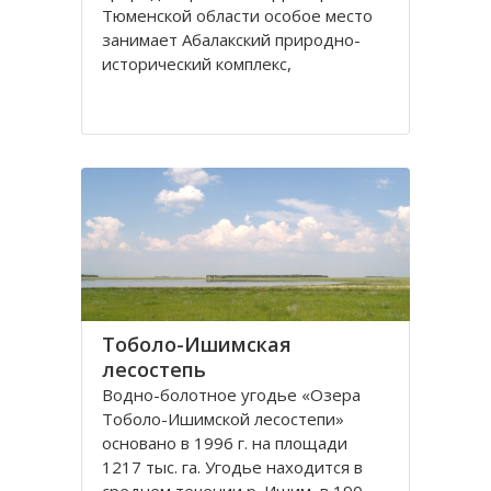
Тюменской области особое место
занимает Абалакский природно-
исторический комплекс,
включающий не только уникальные
природные объекты, но и
памятники старины, ставшие
частью культурного наследия
России.
Абалакский заказник получил свое
название
Тоболо-Ишимская
лесостепь
Водно-болотное угодье «Озера
Тоболо-Ишимской лесостепи»
основано в 1996 г. на площади
1217 тыс. га. Угодье находится в