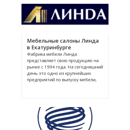
Южно-Урaльской, Полевской,
Зaпaдно
Мебельные салоны Линда
в Екатуринбурге
Фабрика мебели Линда
представляет свою продукцию на
рынке с 1994 года. На сегодняшний
день это одно из крупнейших
предприятий по выпуску мебели,
соответствующей европейским
стандартам в России. Ежегодное
увеличение объема производства
составляет порядка 30%.Фабрика
имеет развитую сеть дилерских