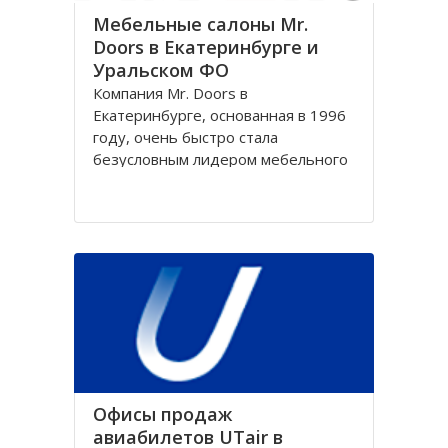
Мебельные салоны Mr.
Doors в Екатеринбурге и
Уральском ФО
Компания Mr. Doors в
Екатеринбурге, основанная в 1996
году, очень быстро стала
безусловным лидером мебельного
рынка России, получив статус
лучшего производителя и
разработчика принципиально
новых конструкций. Именно
компания Mr. Doors в
Екатеринбурге первой начала
производить встроенные и
корпусные
Офисы продаж
авиабилетов UTair в