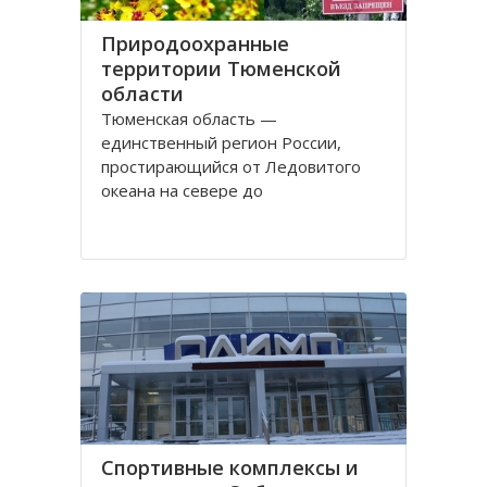
Природоохранные
территории Тюменской
области
Тюменская область —
единственный регион России,
простирающийся от Ледовитого
океана на севере до
государственной границы на юге.
Это один из самых богатых
природными ресурсами регион.
Здесь ведется добыча нефти и
газа, сырья для производства
стройматериалов, драгоценных
камней и много другого. Одно
Спортивные комплексы и