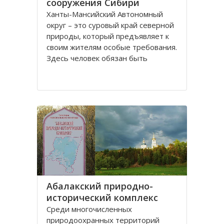
сооружения Сибири
Ханты-Мансийский Автономный
округ – это суровый край северной
природы, который предъявляет к
своим жителям особые требования.
Здесь человек обязан быть
физически здоров и вынослив,
иначе просто ему не выжить.
Поэтому в этом регионе всегда
уделялось огромное внимание
физической культуре и спорту
Абалакский природно-
исторический комплекс
Среди многочисленных
природоохранных территорий